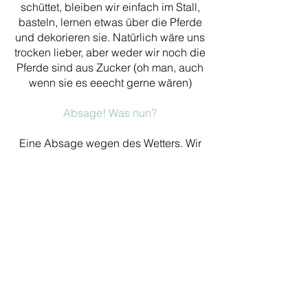
schüttet, bleiben wir einfach im Stall,
basteln, lernen etwas über die Pferde
und dekorieren sie. Natürlich wäre uns
trocken lieber, aber weder wir noch die
Pferde sind aus Zucker (oh man, auch
wenn sie es eeecht gerne wären)
Absage! Was nun?
Eine Absage wegen des Wetters. Wir
kennen die Situation selber:
Enttäuschte Kinder, ein freier
Nachmittag und eigentlich alles echt
doof. Schließlich hat man sich doch
schon so gefreut. Und wie toll ist sie
denn, die Enttäuschung? Das heißt ja,
dass wir echt Ponyhummeln im Popo
hatten. Unser größter Gegenspieler
hier auf der Ponywiese - der Wind. Wir
alle lieben die Ponywiese, weil sie